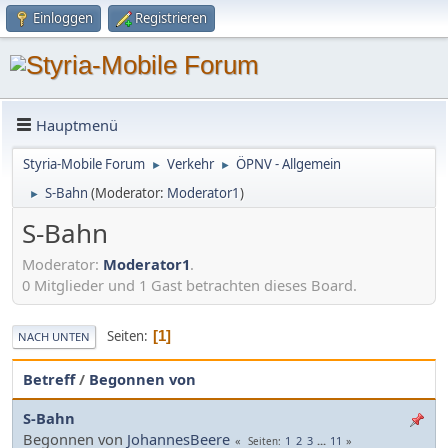
Einloggen
Registrieren
Hauptmenü
Styria-Mobile Forum
Verkehr
ÖPNV - Allgemein
►
►
S-Bahn
(Moderator:
Moderator1
)
►
S-Bahn
Moderator:
Moderator1
.
0 Mitglieder und 1 Gast betrachten dieses Board.
Seiten
1
NACH UNTEN
Betreff
/
Begonnen von
S-Bahn
Begonnen von
JohannesBeere
1
2
3
...
11
Seiten