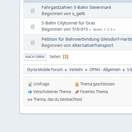
Fahrgastzahlen S-Bahn Steiermark
Begonnen von
s_gelb
S-Bahn Citytunnel für Graz
Begonnen von
510-015
1
2
3
Seiten
Petition für Bahnverbindung Gleisdorf-Hart
Begonnen von
AlternativeTransport
Seiten
1
NACH OBEN
Styria-Mobile Forum
Verkehr
ÖPNV - Allgemein
S-
►
►
►
Umfrage
Thema geschlossen
Verschobenes Thema
Fixiertes Thema
Thema, das du beobachtest