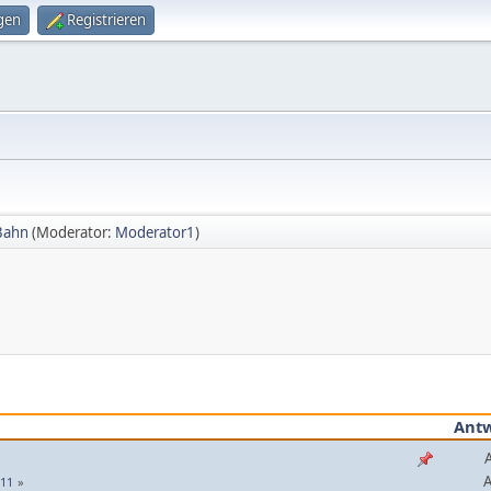
gen
Registrieren
Bahn
(Moderator:
Moderator1
)
Ant
A
11