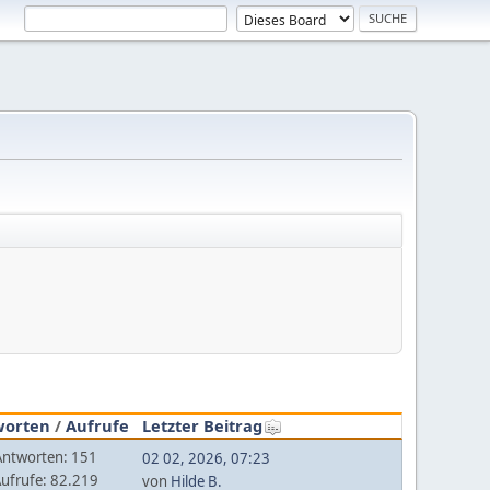
worten
/
Aufrufe
Letzter Beitrag
Antworten: 151
02 02, 2026, 07:23
ufrufe: 82.219
von
Hilde B.