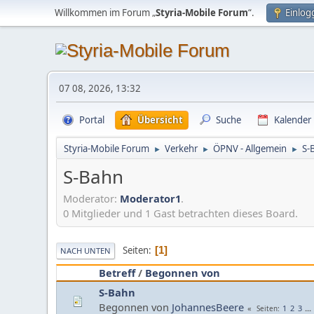
Willkommen im Forum „
Styria-Mobile Forum
“.
Einlog
07 08, 2026, 13:32
Portal
Übersicht
Suche
Kalender
Styria-Mobile Forum
Verkehr
ÖPNV - Allgemein
S-
►
►
►
S-Bahn
Moderator:
Moderator1
.
0 Mitglieder und 1 Gast betrachten dieses Board.
Seiten
1
NACH UNTEN
Betreff
/
Begonnen von
S-Bahn
Begonnen von
JohannesBeere
1
2
3
...
Seiten