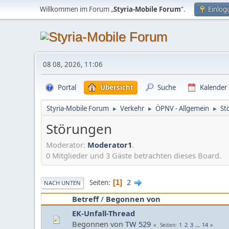
Willkommen im Forum „
Styria-Mobile Forum
“.
Einlog
08 08, 2026, 11:06
Portal
Übersicht
Suche
Kalender
Styria-Mobile Forum
Verkehr
ÖPNV - Allgemein
St
►
►
►
Störungen
Moderator:
Moderator1
.
0 Mitglieder und 3 Gäste betrachten dieses Board.
2
Seiten
1
NACH UNTEN
Betreff
/
Begonnen von
EK-Unfall-Thread
Begonnen von
TW 529
1
2
3
...
14
Seiten