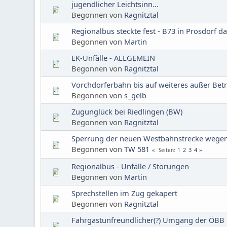
jugendlicher Leichtsinn...
Begonnen von
Ragnitztal
Regionalbus steckte fest - B73 in Prosdorf d
Begonnen von
Martin
EK-Unfälle - ALLGEMEIN
Begonnen von
Ragnitztal
Vorchdorferbahn bis auf weiteres außer Betr
Begonnen von
s_gelb
Zugunglück bei Riedlingen (BW)
Begonnen von
Ragnitztal
Sperrung der neuen Westbahnstrecke wege
Begonnen von
TW 581
1
2
3
4
Seiten
Regionalbus - Unfälle / Störungen
Begonnen von
Martin
Sprechstellen im Zug gekapert
Begonnen von
Ragnitztal
Fahrgastunfreundlicher(?) Umgang der ÖBB