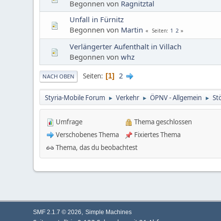
Begonnen von
Ragnitztal
Unfall in Fürnitz
Begonnen von
Martin
1
2
Seiten
Verlängerter Aufenthalt in Villach
Begonnen von
whz
2
Seiten
1
NACH OBEN
Styria-Mobile Forum
Verkehr
ÖPNV - Allgemein
St
►
►
►
Umfrage
Thema geschlossen
Verschobenes Thema
Fixiertes Thema
Thema, das du beobachtest
,
SMF 2.1.7 © 2026
Simple Machines