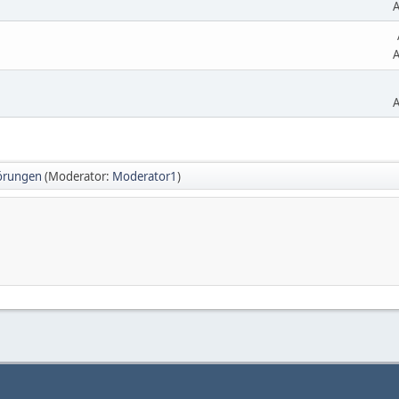
A
A
A
örungen
(Moderator:
Moderator1
)