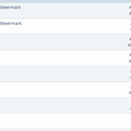
Steiermark
A
 Steiermark
A
A
A