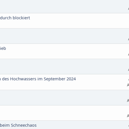
adurch blockiert
ieb
n des Hochwassers im September 2024
A
A
A
 beim Schneechaos