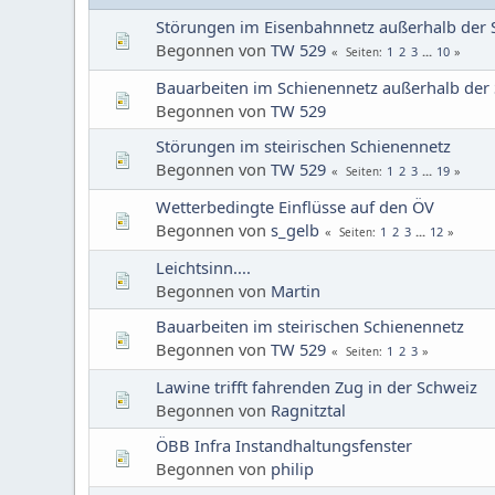
Störungen im Eisenbahnnetz außerhalb der 
Begonnen von
TW 529
1
2
3
...
10
Seiten
Bauarbeiten im Schienennetz außerhalb der
Begonnen von
TW 529
Störungen im steirischen Schienennetz
Begonnen von
TW 529
1
2
3
...
19
Seiten
Wetterbedingte Einflüsse auf den ÖV
Begonnen von
s_gelb
1
2
3
...
12
Seiten
Leichtsinn....
Begonnen von
Martin
Bauarbeiten im steirischen Schienennetz
Begonnen von
TW 529
1
2
3
Seiten
Lawine trifft fahrenden Zug in der Schweiz
Begonnen von
Ragnitztal
ÖBB Infra Instandhaltungsfenster
Begonnen von
philip