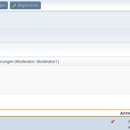
gen
Registrieren
örungen
(Moderator:
Moderator1
)
Ant
A