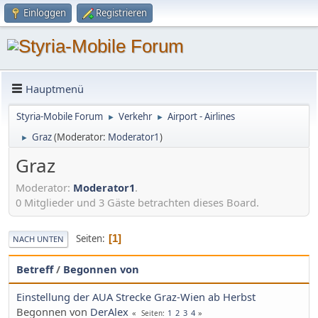
Einloggen
Registrieren
Hauptmenü
Styria-Mobile Forum
Verkehr
Airport - Airlines
►
►
Graz
(Moderator:
Moderator1
)
►
Graz
Moderator:
Moderator1
.
0 Mitglieder und 3 Gäste betrachten dieses Board.
Seiten
1
NACH UNTEN
Betreff
/
Begonnen von
Einstellung der AUA Strecke Graz-Wien ab Herbst
Begonnen von
DerAlex
1
2
3
4
Seiten