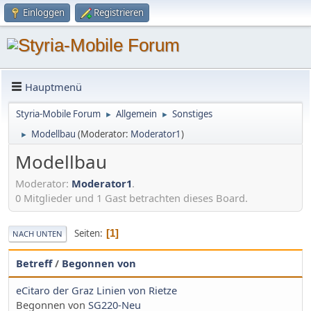
Einloggen
Registrieren
Hauptmenü
Styria-Mobile Forum
Allgemein
Sonstiges
►
►
Modellbau
(Moderator:
Moderator1
)
►
Modellbau
Moderator:
Moderator1
.
0 Mitglieder und 1 Gast betrachten dieses Board.
Seiten
1
NACH UNTEN
Betreff
/
Begonnen von
eCitaro der Graz Linien von Rietze
Begonnen von
SG220-Neu