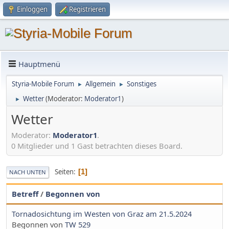
Einloggen
Registrieren
Hauptmenü
Styria-Mobile Forum
Allgemein
Sonstiges
►
►
Wetter
(Moderator:
Moderator1
)
►
Wetter
Moderator:
Moderator1
.
0 Mitglieder und 1 Gast betrachten dieses Board.
Seiten
1
NACH UNTEN
Betreff
/
Begonnen von
Tornadosichtung im Westen von Graz am 21.5.2024
Begonnen von
TW 529