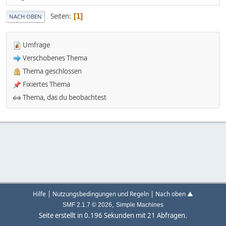
Seiten
1
NACH OBEN
Umfrage
Verschobenes Thema
Thema geschlossen
Fixiertes Thema
Thema, das du beobachtest
|
|
Hilfe
Nutzungsbedingungen und Regeln
Nach oben ▲
,
SMF 2.1.7 © 2026
Simple Machines
Seite erstellt in 0.196 Sekunden mit 21 Abfragen.