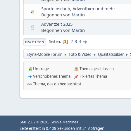
Sporteinschub, Adventbim und mehr.
Begonnen von
Martin
Adventzeit 2025
Begonnen von
Martin
2
3
4
Seiten
1
NACH OBEN
Styria-Mobile Forum
Foto & Video
Qualitätsbilder
►
►
►
Umfrage
Thema geschlossen
Verschobenes Thema
Fixiertes Thema
Thema, das du beobachtest
,
SMF 2.1.7 © 2026
Simple Machines
Seite erstellt in 0.408 Sekunden mit 21 Abfragen.