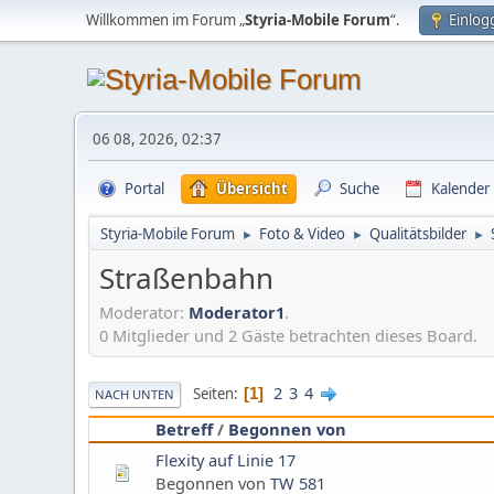
Willkommen im Forum „
Styria-Mobile Forum
“.
Einlog
06 08, 2026, 02:37
Portal
Übersicht
Suche
Kalender
Styria-Mobile Forum
Foto & Video
Qualitätsbilder
►
►
►
Straßenbahn
Moderator:
Moderator1
.
0 Mitglieder und 2 Gäste betrachten dieses Board.
2
3
4
Seiten
1
NACH UNTEN
Betreff
/
Begonnen von
Flexity auf Linie 17
Begonnen von
TW 581