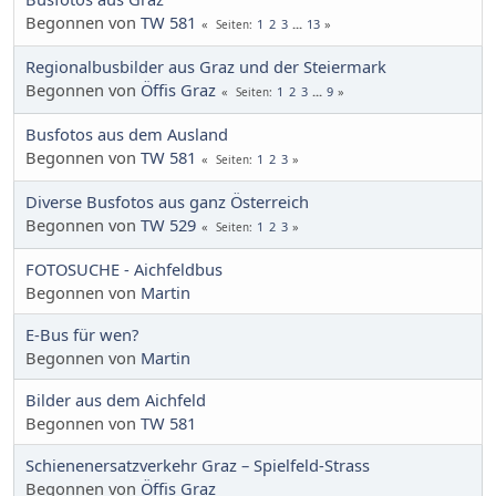
Begonnen von
TW 581
1
2
3
...
13
Seiten
Regionalbusbilder aus Graz und der Steiermark
Begonnen von
Öffis Graz
1
2
3
...
9
Seiten
Busfotos aus dem Ausland
Begonnen von
TW 581
1
2
3
Seiten
Diverse Busfotos aus ganz Österreich
Begonnen von
TW 529
1
2
3
Seiten
FOTOSUCHE - Aichfeldbus
Begonnen von
Martin
E-Bus für wen?
Begonnen von
Martin
Bilder aus dem Aichfeld
Begonnen von
TW 581
Schienenersatzverkehr Graz – Spielfeld-Strass
Begonnen von
Öffis Graz