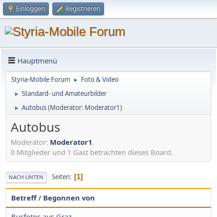
Einloggen
Registrieren
Hauptmenü
Styria-Mobile Forum
Foto & Video
►
Standard- und Amateurbilder
►
Autobus
(Moderator:
Moderator1
)
►
Autobus
Moderator:
Moderator1
.
0 Mitglieder und 1 Gast betrachten dieses Board.
Seiten
1
NACH UNTEN
Betreff
/
Begonnen von
Busfotos aus Graz