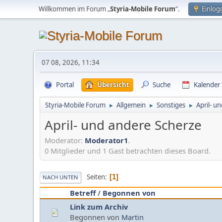
Willkommen im Forum „
Styria-Mobile Forum
“.
Einlog
07 08, 2026, 11:34
Portal
Übersicht
Suche
Kalender
Styria-Mobile Forum
Allgemein
Sonstiges
April- u
►
►
►
April- und andere Scherze
Moderator:
Moderator1
.
0 Mitglieder und 1 Gast betrachten dieses Board.
Seiten
1
NACH UNTEN
Betreff
/
Begonnen von
Link zum Archiv
Begonnen von
Martin