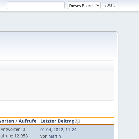
worten
/
Aufrufe
Letzter Beitrag
Antworten: 0
01 04, 2022, 11:24
ufrufe: 12.958
von
Martin