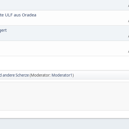
te ULF aus Oradea
gert
nd andere Scherze
(Moderator:
Moderator1
)