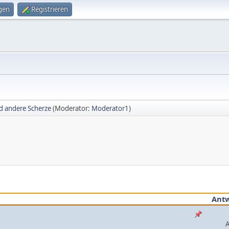
gen
Registrieren
nd andere Scherze
(Moderator:
Moderator1
)
Ant
A