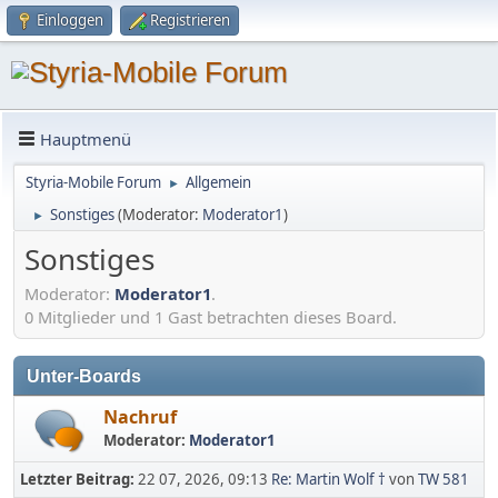
Einloggen
Registrieren
Hauptmenü
Styria-Mobile Forum
Allgemein
►
Sonstiges
(Moderator:
Moderator1
)
►
Sonstiges
Moderator:
Moderator1
.
0 Mitglieder und 1 Gast betrachten dieses Board.
Unter-Boards
Nachruf
Moderator:
Moderator1
Letzter Beitrag:
22 07, 2026, 09:13
Re: Martin Wolf †
von
TW 581