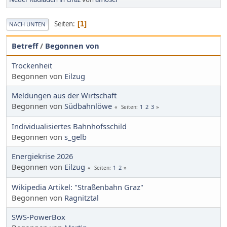
Seiten
1
NACH UNTEN
Betreff
/
Begonnen von
Trockenheit
Begonnen von
Eilzug
Meldungen aus der Wirtschaft
Begonnen von
Südbahnlöwe
1
2
3
Seiten
Individualisiertes Bahnhofsschild
Begonnen von
s_gelb
Energiekrise 2026
Begonnen von
Eilzug
1
2
Seiten
Wikipedia Artikel: "Straßenbahn Graz"
Begonnen von
Ragnitztal
SWS-PowerBox