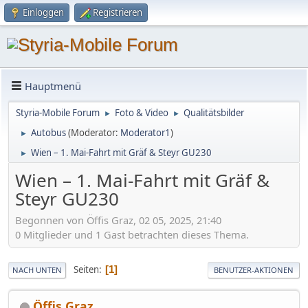
Einloggen
Registrieren
Hauptmenü
Styria-Mobile Forum
Foto & Video
Qualitätsbilder
►
►
Autobus
(Moderator:
Moderator1
)
►
Wien – 1. Mai-Fahrt mit Gräf & Steyr GU230
►
Wien – 1. Mai-Fahrt mit Gräf &
Steyr GU230
Begonnen von Öffis Graz, 02 05, 2025, 21:40
0 Mitglieder und 1 Gast betrachten dieses Thema.
Seiten
1
NACH UNTEN
BENUTZER-AKTIONEN
Öffis Graz