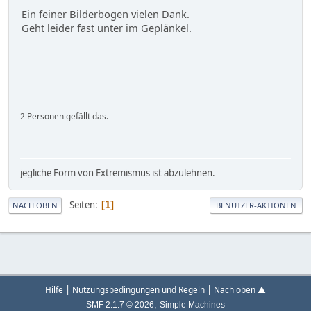
Ein feiner Bilderbogen vielen Dank.
Geht leider fast unter im Geplänkel.
2 Personen gefällt das.
jegliche Form von Extremismus ist abzulehnen.
Seiten
1
NACH OBEN
BENUTZER-AKTIONEN
|
|
Hilfe
Nutzungsbedingungen und Regeln
Nach oben ▲
,
SMF 2.1.7 © 2026
Simple Machines