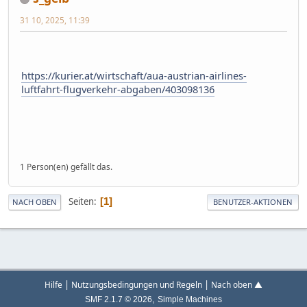
31 10, 2025, 11:39
https://kurier.at/wirtschaft/aua-austrian-airlines-
luftfahrt-flugverkehr-abgaben/403098136
1 Person(en) gefällt das.
Seiten
1
NACH OBEN
BENUTZER-AKTIONEN
|
|
Hilfe
Nutzungsbedingungen und Regeln
Nach oben ▲
,
SMF 2.1.7 © 2026
Simple Machines