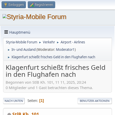
Einloggen
Registrieren
Hauptmenü
Styria-Mobile Forum
Verkehr
Airport - Airlines
►
►
In- und Ausland
(Moderator:
Moderator1
)
►
Klagenfurt schießt frisches Geld in den Flughafen nach
►
Klagenfurt schießt frisches Geld
in den Flughafen nach
Begonnen von StlB Kh. 101, 11 11, 2025, 20:24
0 Mitglieder und 1 Gast betrachten dieses Thema.
Seiten
1
NACH UNTEN
BENUTZER-AKTIONEN
StlB Kh. 101