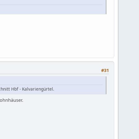
#31
nitt Hbf - Kalvariengürtel.
Wohnhäuser.