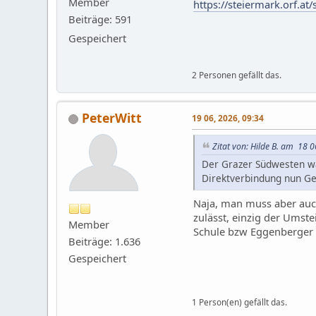
Member
https://steiermark.orf.at
Beiträge: 591
Gespeichert
2 Personen gefällt das.
PeterWitt
19 06, 2026, 09:34
Zitat von: Hilde B. am 18 
Der Grazer Südwesten wa
Direktverbindung nun Ges
Naja, man muss aber auch
zulässt, einzig der Umste
Member
Schule bzw Eggenberger Al
Beiträge: 1.636
Gespeichert
1 Person(en) gefällt das.