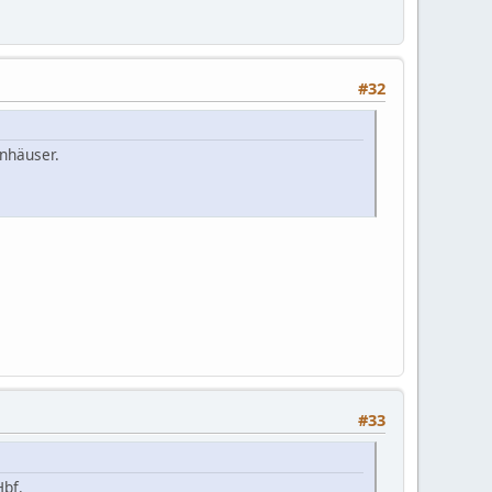
#32
hnhäuser.
#33
bf.