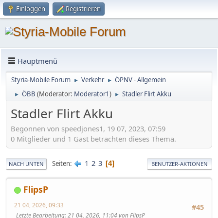
Einloggen
Registrieren
Hauptmenü
Styria-Mobile Forum
Verkehr
ÖPNV - Allgemein
►
►
ÖBB
(Moderator:
Moderator1
)
Stadler Flirt Akku
►
►
Stadler Flirt Akku
Begonnen von speedjones1, 19 07, 2023, 07:59
0 Mitglieder und 1 Gast betrachten dieses Thema.
1
2
3
Seiten
4
NACH UNTEN
BENUTZER-AKTIONEN
FlipsP
21 04, 2026, 09:33
#45
Letzte Bearbeitung
: 21 04, 2026, 11:04 von FlipsP