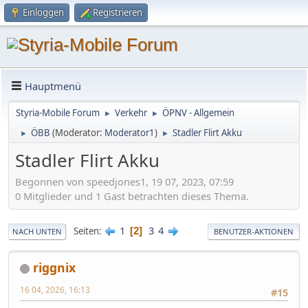
Einloggen
Registrieren
Hauptmenü
Styria-Mobile Forum
Verkehr
ÖPNV - Allgemein
►
►
ÖBB
(Moderator:
Moderator1
)
Stadler Flirt Akku
►
►
Stadler Flirt Akku
Begonnen von speedjones1, 19 07, 2023, 07:59
0 Mitglieder und 1 Gast betrachten dieses Thema.
1
3
4
Seiten
2
NACH UNTEN
BENUTZER-AKTIONEN
riggnix
16 04, 2026, 16:13
#15