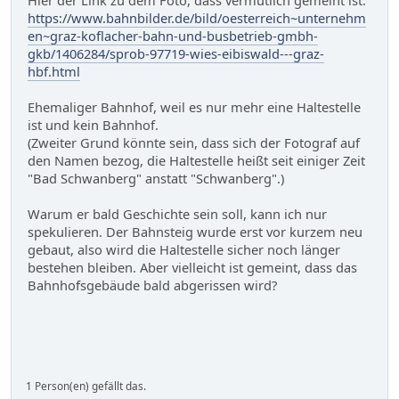
Hier der Link zu dem Foto, dass vermutlich gemeint ist:
https://www.bahnbilder.de/bild/oesterreich~unternehm
en~graz-koflacher-bahn-und-busbetrieb-gmbh-
gkb/1406284/sprob-97719-wies-eibiswald---graz-
hbf.html
Ehemaliger Bahnhof, weil es nur mehr eine Haltestelle
ist und kein Bahnhof.
(Zweiter Grund könnte sein, dass sich der Fotograf auf
den Namen bezog, die Haltestelle heißt seit einiger Zeit
"Bad Schwanberg" anstatt "Schwanberg".)
Warum er bald Geschichte sein soll, kann ich nur
spekulieren. Der Bahnsteig wurde erst vor kurzem neu
gebaut, also wird die Haltestelle sicher noch länger
bestehen bleiben. Aber vielleicht ist gemeint, dass das
Bahnhofsgebäude bald abgerissen wird?
1 Person(en) gefällt das.