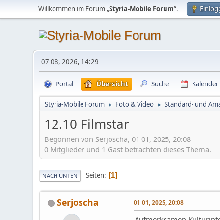
Willkommen im Forum „
Styria-Mobile Forum
“.
Einlog
07 08, 2026, 14:29
Portal
Übersicht
Suche
Kalender
Styria-Mobile Forum
Foto & Video
Standard- und Ama
►
►
12.10 Filmstar
Begonnen von Serjoscha, 01 01, 2025, 20:08
0 Mitglieder und 1 Gast betrachten dieses Thema.
Seiten
1
NACH UNTEN
Serjoscha
01 01, 2025, 20:08
Aufmerksamen Kulturintere