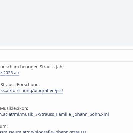
nsch im heurigen Strauss-Jahr.
ss2025.at/
r Strauss-Forschung:
ss.at/forschung/biografien/jss/
 Musiklexikon:
n.ac.at/ml/musik_S/Strauss_Familie_Johann_Sohn.xml
eum:
ssmuseum.at/de/biografie-johann-strauss/