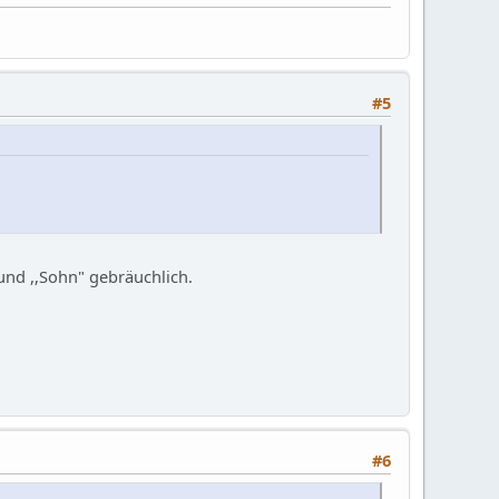
#5
und ,,Sohn" gebräuchlich.
#6