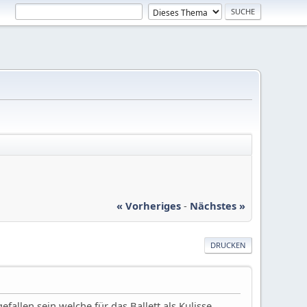
« Vorheriges
-
Nächstes »
DRUCKEN
allen sein welche für das Ballett als Kulisse