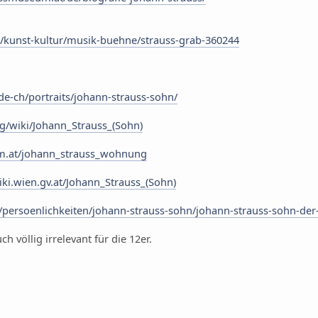
e/kunst-kultur/musik-buehne/strauss-grab-360244
de-ch/portraits/johann-strauss-sohn/
rg/wiki/Johann_Strauss_(Sohn)
m.at/johann_strauss_wohnung
ki.wien.gv.at/Johann_Strauss_(Sohn)
persoenlichkeiten/johann-strauss-sohn/johann-strauss-sohn-der
h völlig irrelevant für die 12er.