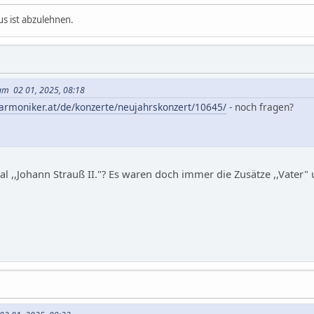
s ist abzulehnen.
t am 02 01, 2025, 08:18
armoniker.at/de/konzerte/neujahrskonzert/10645/
- noch fragen?
l ,,Johann Strauß II."? Es waren doch immer die Zusätze ,,Vater" 