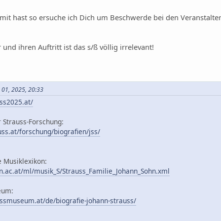
it hast so ersuche ich Dich um Beschwerde bei den Veranstalter
nd ihren Auftritt ist das s/ß völlig irrelevant!
 01, 2025, 20:33
ss2025.at/
r Strauss-Forschung:
ss.at/forschung/biografien/jss/
e Musiklexikon:
n.ac.at/ml/musik_S/Strauss_Familie_Johann_Sohn.xml
eum:
ssmuseum.at/de/biografie-johann-strauss/