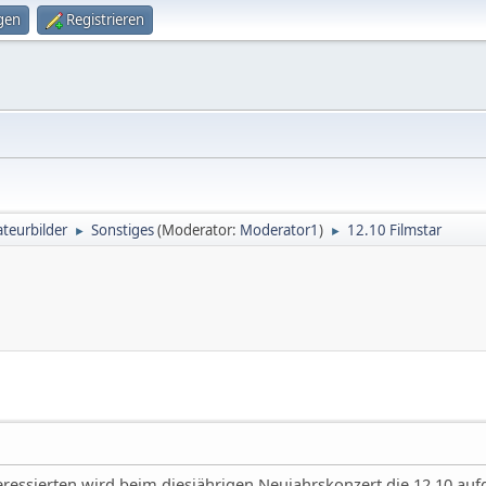
gen
Registrieren
teurbilder
Sonstiges
(Moderator:
Moderator1
)
12.10 Filmstar
►
►
ssierten wird beim diesjährigen Neujahrskonzert die 12.10 aufgef