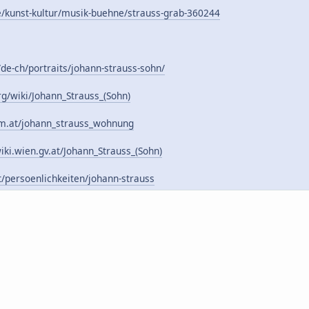
e/kunst-kultur/musik-buehne/strauss-grab-360244
/de-ch/portraits/johann-strauss-sohn/
rg/wiki/Johann_Strauss_(Sohn)
m.at/johann_strauss_wohnung
ki.wien.gv.at/Johann_Strauss_(Sohn)
/persoenlichkeiten/johann-strauss