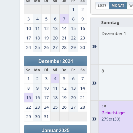
So
Mo
Di
Mi
Do
Fr
Sa
LISTE
MONAT
W
1
2
3
4
5
6
7
8
9
Sonntag
10
11
12
13
14
15
16
Dezember 1
17
18
19
20
21
22
23
»
24
25
26
27
28
29
30
Dezember 2024
So
Mo
Di
Mi
Do
Fr
Sa
8
1
2
3
4
5
6
7
»
8
9
10
11
12
13
14
15
16
17
18
19
20
21
15
22
23
24
25
26
27
28
Geburtstage:
»
29
30
31
279er
(30)
Januar 2025