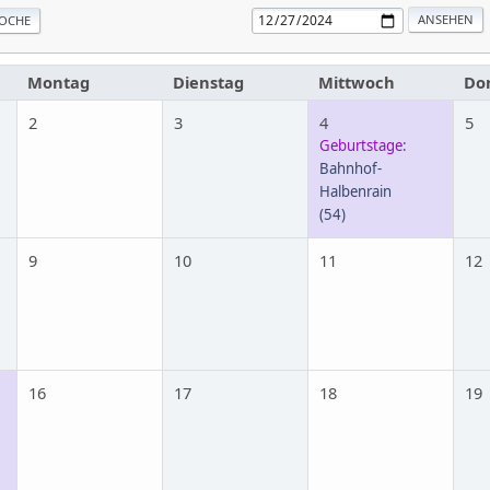
OCHE
Montag
Dienstag
Mittwoch
Do
2
3
4
5
Geburtstage:
Bahnhof-
Halbenrain
(54)
9
10
11
12
16
17
18
19