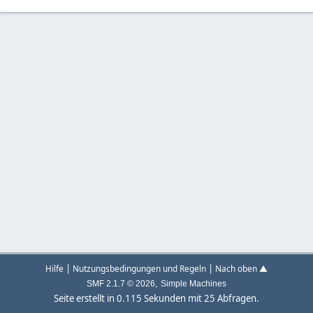
|
|
Hilfe
Nutzungsbedingungen und Regeln
Nach oben ▲
,
SMF 2.1.7 © 2026
Simple Machines
Seite erstellt in 0.115 Sekunden mit 25 Abfragen.