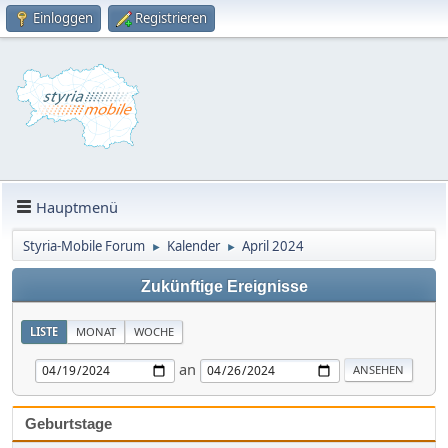
Einloggen
Registrieren
Hauptmenü
Styria-Mobile Forum
Kalender
April 2024
►
►
Zukünftige Ereignisse
LISTE
MONAT
WOCHE
an
Geburtstage