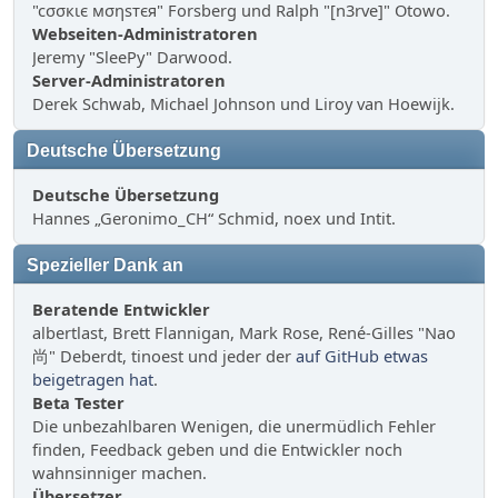
"cσσкιє мσηѕтєя" Forsberg und Ralph "[n3rve]" Otowo.
Webseiten-Administratoren
Jeremy "SleePy" Darwood.
Server-Administratoren
Derek Schwab, Michael Johnson und Liroy van Hoewijk.
Deutsche Übersetzung
Deutsche Übersetzung
Hannes „Geronimo_CH“ Schmid, noex und Intit.
Spezieller Dank an
Beratende Entwickler
albertlast, Brett Flannigan, Mark Rose, René-Gilles "Nao
尚" Deberdt, tinoest und jeder der
auf GitHub etwas
beigetragen hat
.
Beta Tester
Die unbezahlbaren Wenigen, die unermüdlich Fehler
finden, Feedback geben und die Entwickler noch
wahnsinniger machen.
Übersetzer