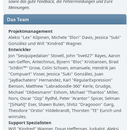
sowie das gute Feedback, die Fehlermeldungen und Eure
Meinungen.
Das Team
Projektmanagement
Aleksi "Lex" Kilpinen, Michele "Illori" Davis, Jessica "Suki"
González und Will "Kindred" Wagner.
Entwickler
Jon "Sesquipedalian" Stovell, John "live627" Rayes, Aaron
van Geffen, Antechinus, Bjoern "Bloc" Kristiansen, Brad
"IchBin™" Grow, Colin Schoen, emanuele, Hendrik Jan
"Compuart" Visser, Jessica "Suki" González, Juan
"JayBachatero" Hernandez, Karl "RegularExpression"
Benson, Matthew "Labradoodle-360" Kerle, Grudge,
Michael "Oldiesmann" Eshom, Michael "Thantos" Miller,
Norv, Oscar "Ozp" Rydhé, Peter "Arantor" Spicer, Selman
"[SiNaN]" Eser, Shawn Bulen, Shitiz "Dragooon" Garg,
Theodore "Orstio" Hildebrandt, Thorsten "TE" Eurich und
winrules.
Support Spezialisten
Will "Kindred" Wagner, Doug Heffernan, lurkalot, Aleksi