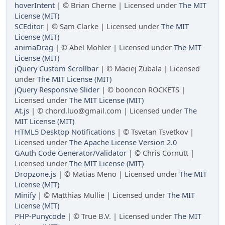
hoverIntent
| © Brian Cherne | Licensed under
The MIT
License (MIT)
SCEditor
| © Sam Clarke | Licensed under
The MIT
License (MIT)
animaDrag
| © Abel Mohler | Licensed under
The MIT
License (MIT)
jQuery Custom Scrollbar
| © Maciej Zubala | Licensed
under
The MIT License (MIT)
jQuery Responsive Slider
| © booncon ROCKETS |
Licensed under
The MIT License (MIT)
At.js
| © chord.luo@gmail.com | Licensed under
The
MIT License (MIT)
HTML5 Desktop Notifications
| © Tsvetan Tsvetkov |
Licensed under
The Apache License Version 2.0
GAuth Code Generator/Validator
| © Chris Cornutt |
Licensed under
The MIT License (MIT)
Dropzone.js
| © Matias Meno | Licensed under
The MIT
License (MIT)
Minify
| © Matthias Mullie | Licensed under
The MIT
License (MIT)
PHP-Punycode
| © True B.V. | Licensed under
The MIT