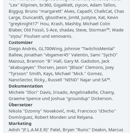
"Lex" Kilpinen, br360, GigaWatt, ziycon, Adam Tallon,
Bigguy, Bruno "margarett" Alves, CapadY, ChalkCat, Chas
Large, Duncan85, gbsothere, JimM, Justyne, Kat, Kevin
"greyknight17" Hou, Krash, Mashby, Michael Colin
Blaber, Old Fossil, S-Ace, shadav, Steve, Storman™, Wade
"sησω" Poulsen und xenovanis.
Customizer
Diego Andrés, GL700Wing, Johnnie "TwitchisMental"
Ballew, Jonathan "vbgamer45" Valentin, Sami "SychO"
Mazouz, Brannon "B" Hall, Gary M. Gadsdon, Jack
"akabugeyes" Thorsen, Jason "JBlaze" Clemons, Joey
"Tyrsson" Smith, Kays, Michael "Mick." Gomez,
NanoSector, Ricky., Russell "NEND" Najar und SA™.
Dokumentation
Michele "Illori" Davis, Irisado, AngelinaBelle, Chainy,
Graeme Spence und Joshua "groundup" Dickerson.
Übersetzer
Nikola "Dzonny" Novaković, m4z, Francisco "d3vcho"
Domínguez, Robert Monden und Relyana.
Marketing
Adish "(F.L.A.M.E.R)" Patel, Bryan "Runic" Deakin, Marcus