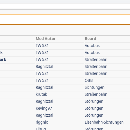
Mod Autor
Board
TW 581
Autobus
rk
TW 581
Autobus
park
TW 581
Straßenbahn
Ragnitztal
Straßenbahn
TW 581
Straßenbahn
TW 581
ÖBB
Ragnitztal
Sichtungen
krutak
Straßenbahn
Ragnitztal
Störungen
Keving97
Störungen
Ragnitztal
Störungen
riggnix
Eisenbahn-Sichtungen
Eilzug
Störungen