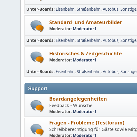
Unter-Boards
Eisenbahn
Straßenbahn
Autobus
Sonstige
Standard- und Amateurbilder
Moderator:
Moderator1
Unter-Boards
Eisenbahn
Straßenbahn
Autobus
Sonstige
Historisches & Zeitgeschichte
Moderator:
Moderator1
Unter-Boards
Eisenbahn
Straßenbahn
Autobus
Sonstige
Support
Boardangelegenheiten
Feedback - Wünsche
Moderator:
Moderator1
Fragen - Probleme (Testforum)
Schreibberechtigung für Gäste sowie Mitg
Moderator:
Moderator1