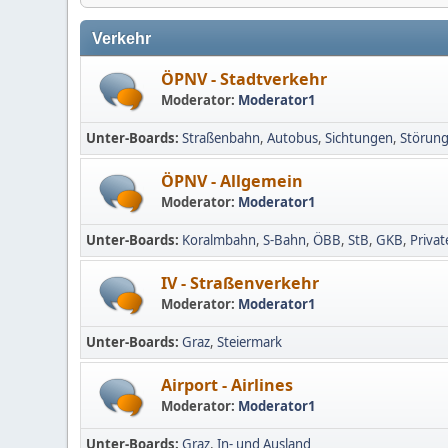
Verkehr
ÖPNV - Stadtverkehr
Moderator:
Moderator1
Unter-Boards
Straßenbahn
Autobus
Sichtungen
Störun
ÖPNV - Allgemein
Moderator:
Moderator1
Unter-Boards
Koralmbahn
S-Bahn
ÖBB
StB
GKB
Privat
IV - Straßenverkehr
Moderator:
Moderator1
Unter-Boards
Graz
Steiermark
Airport - Airlines
Moderator:
Moderator1
Unter-Boards
Graz
In- und Ausland