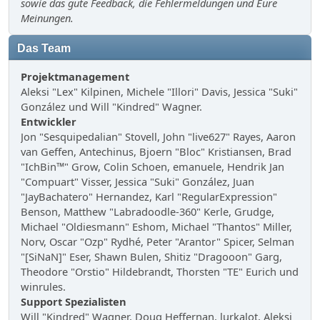
sowie das gute Feedback, die Fehlermeldungen und Eure
Meinungen.
Das Team
Projektmanagement
Aleksi "Lex" Kilpinen, Michele "Illori" Davis, Jessica "Suki"
González und Will "Kindred" Wagner.
Entwickler
Jon "Sesquipedalian" Stovell, John "live627" Rayes, Aaron
van Geffen, Antechinus, Bjoern "Bloc" Kristiansen, Brad
"IchBin™" Grow, Colin Schoen, emanuele, Hendrik Jan
"Compuart" Visser, Jessica "Suki" González, Juan
"JayBachatero" Hernandez, Karl "RegularExpression"
Benson, Matthew "Labradoodle-360" Kerle, Grudge,
Michael "Oldiesmann" Eshom, Michael "Thantos" Miller,
Norv, Oscar "Ozp" Rydhé, Peter "Arantor" Spicer, Selman
"[SiNaN]" Eser, Shawn Bulen, Shitiz "Dragooon" Garg,
Theodore "Orstio" Hildebrandt, Thorsten "TE" Eurich und
winrules.
Support Spezialisten
Will "Kindred" Wagner, Doug Heffernan, lurkalot, Aleksi