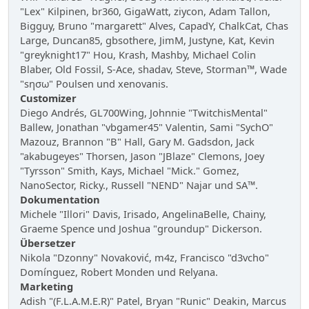
"Lex" Kilpinen, br360, GigaWatt, ziycon, Adam Tallon,
Bigguy, Bruno "margarett" Alves, CapadY, ChalkCat, Chas
Large, Duncan85, gbsothere, JimM, Justyne, Kat, Kevin
"greyknight17" Hou, Krash, Mashby, Michael Colin
Blaber, Old Fossil, S-Ace, shadav, Steve, Storman™, Wade
"sησω" Poulsen und xenovanis.
Customizer
Diego Andrés, GL700Wing, Johnnie "TwitchisMental"
Ballew, Jonathan "vbgamer45" Valentin, Sami "SychO"
Mazouz, Brannon "B" Hall, Gary M. Gadsdon, Jack
"akabugeyes" Thorsen, Jason "JBlaze" Clemons, Joey
"Tyrsson" Smith, Kays, Michael "Mick." Gomez,
NanoSector, Ricky., Russell "NEND" Najar und SA™.
Dokumentation
Michele "Illori" Davis, Irisado, AngelinaBelle, Chainy,
Graeme Spence und Joshua "groundup" Dickerson.
Übersetzer
Nikola "Dzonny" Novaković, m4z, Francisco "d3vcho"
Domínguez, Robert Monden und Relyana.
Marketing
Adish "(F.L.A.M.E.R)" Patel, Bryan "Runic" Deakin, Marcus