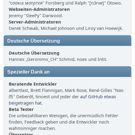
"cσσкιє мσηѕтєя" Forsberg und Ralph "[n3rve]" Otowo.
Webseiten-Administratoren
Jeremy "SleePy" Darwood.
Server-Administratoren
Derek Schwab, Michael Johnson und Liroy van Hoewijk.
Deutsche Übersetzung
Deutsche Übersetzung
Hannes „Geronimo_CH“ Schmid, noex und Intit.
Spezieller Dank an
Beratende Entwickler
albertlast, Brett Flannigan, Mark Rose, René-Gilles "Nao
尚" Deberdt, tinoest und jeder der
auf GitHub etwas
beigetragen hat
.
Beta Tester
Die unbezahlbaren Wenigen, die unermüdlich Fehler
finden, Feedback geben und die Entwickler noch
wahnsinniger machen.
Übersetzer