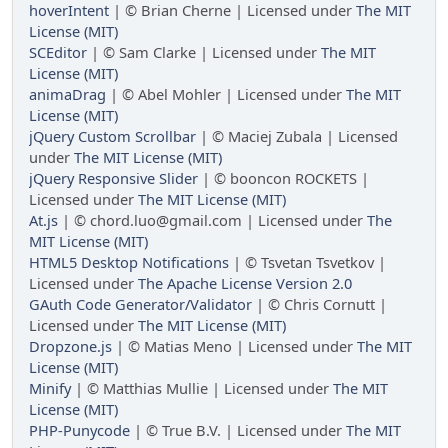
hoverIntent
| © Brian Cherne | Licensed under
The MIT
License (MIT)
SCEditor
| © Sam Clarke | Licensed under
The MIT
License (MIT)
animaDrag
| © Abel Mohler | Licensed under
The MIT
License (MIT)
jQuery Custom Scrollbar
| © Maciej Zubala | Licensed
under
The MIT License (MIT)
jQuery Responsive Slider
| © booncon ROCKETS |
Licensed under
The MIT License (MIT)
At.js
| © chord.luo@gmail.com | Licensed under
The
MIT License (MIT)
HTML5 Desktop Notifications
| © Tsvetan Tsvetkov |
Licensed under
The Apache License Version 2.0
GAuth Code Generator/Validator
| © Chris Cornutt |
Licensed under
The MIT License (MIT)
Dropzone.js
| © Matias Meno | Licensed under
The MIT
License (MIT)
Minify
| © Matthias Mullie | Licensed under
The MIT
License (MIT)
PHP-Punycode
| © True B.V. | Licensed under
The MIT