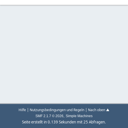
|
|
Hilfe
Nutzungsbedingungen und Regeln
Nach oben ▲
,
SMF 2.1.7 © 2026
Simple Machines
Seite erstellt in 0.139 Sekunden mit 25 Abfragen.