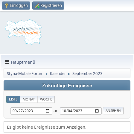
Einloggen
Registrieren
Hauptmenü
Styria-Mobile Forum
Kalender
September 2023
►
►
Zukünftige Ereignisse
LISTE
MONAT
WOCHE
an
Es gibt keine Ereignisse zum Anzeigen.