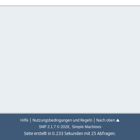
|
|
Hilfe
Nutzungsbedingungen und Regeln
Nach oben ▲
,
SMF 2.1.7 © 2026
Simple Machines
Seite erstellt in 0.233 Sekunden mit 25 Abfragen.