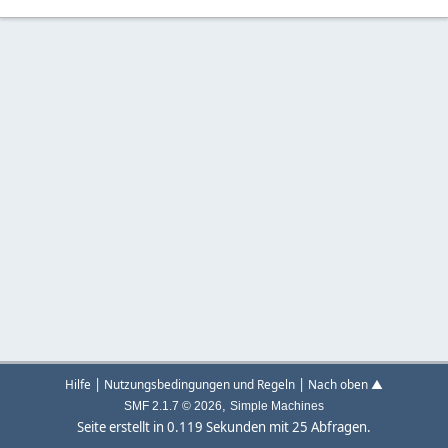
|
|
Hilfe
Nutzungsbedingungen und Regeln
Nach oben ▲
,
SMF 2.1.7 © 2026
Simple Machines
Seite erstellt in 0.119 Sekunden mit 25 Abfragen.