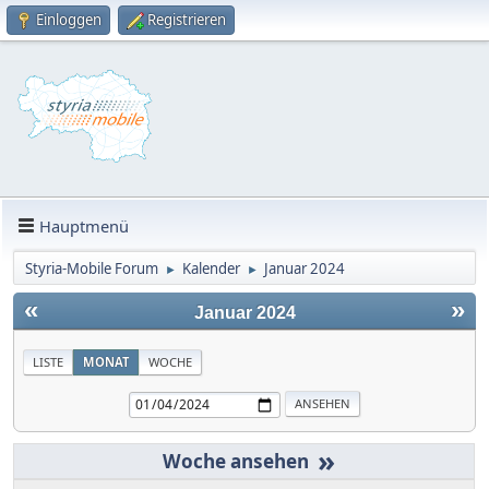
Einloggen
Registrieren
Hauptmenü
Styria-Mobile Forum
Kalender
Januar 2024
►
►
«
»
Januar 2024
LISTE
MONAT
WOCHE
»