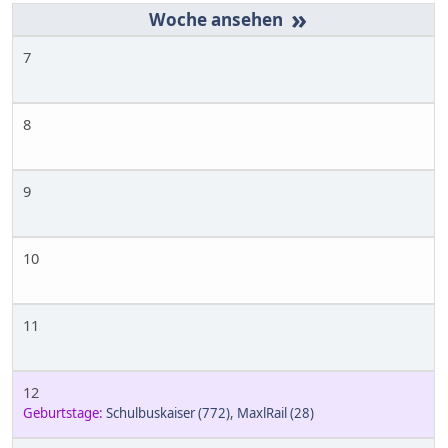
»
7
8
9
10
11
12
Geburtstage:
Schulbuskaiser
(772)
,
MaxlRail
(28)