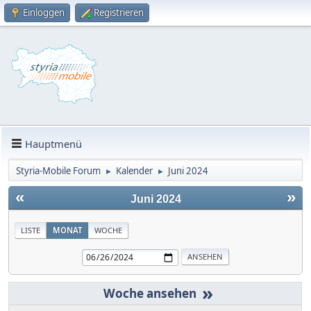
Einloggen
Registrieren
Hauptmenü
Styria-Mobile Forum
Kalender
Juni 2024
►
►
«
»
Juni 2024
LISTE
MONAT
WOCHE
»