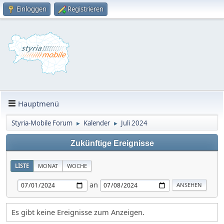
Einloggen
Registrieren
Hauptmenü
Styria-Mobile Forum
Kalender
Juli 2024
►
►
Zukünftige Ereignisse
LISTE
MONAT
WOCHE
an
Es gibt keine Ereignisse zum Anzeigen.