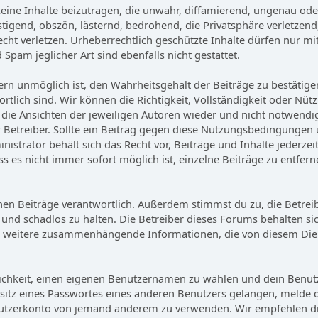
ine Inhalte beizutragen, die unwahr, diffamierend, ungenau oder
stigend, obszön, lästernd, bedrohend, die Privatsphäre verletzend
cht verletzen. Urheberrechtlich geschützte Inhalte dürfen nur mi
pam jeglicher Art sind ebenfalls nicht gestattet.
 unmöglich ist, den Wahrheitsgehalt der Beiträge zu bestätigen.
ortlich sind. Wir können die Richtigkeit, Vollständigkeit oder Nü
n die Ansichten der jeweiligen Autoren wieder und nicht notwend
r Betreiber. Sollte ein Beitrag gegen diese Nutzungsbedingunge
strator behält sich das Recht vor, Beiträge und Inhalte jederzei
s es nicht immer sofort möglich ist, einzelne Beiträge zu entferne
ebenen Beiträge verantwortlich. Außerdem stimmst du zu, die Bet
und schadlos zu halten. Die Betreiber dieses Forums behalten sic
liche weitere zusammenhängende Informationen, die von diesem D
ichkeit, einen eigenen Benutzernamen zu wählen und dein Benutzer
itz eines Passwortes eines anderen Benutzers gelangen, melde 
tzerkonto von jemand anderem zu verwenden. Wir empfehlen dir