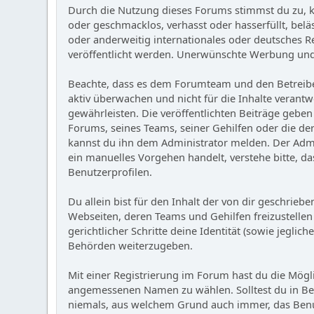
Durch die Nutzung dieses Forums stimmst du zu, ke
oder geschmacklos, verhasst oder hasserfüllt, belä
oder anderweitig internationales oder deutsches Re
veröffentlicht werden. Unerwünschte Werbung und S
Beachte, dass es dem Forumteam und den Betreibern
aktiv überwachen und nicht für die Inhalte verantw
gewährleisten. Die veröffentlichten Beiträge gebe
Forums, seines Teams, seiner Gehilfen oder die de
kannst du ihn dem Administrator melden. Der Admini
ein manuelles Vorgehen handelt, verstehe bitte, das
Benutzerprofilen.
Du allein bist für den Inhalt der von dir geschri
Webseiten, deren Teams und Gehilfen freizustellen 
gerichtlicher Schritte deine Identität (sowie jeg
Behörden weiterzugeben.
Mit einer Registrierung im Forum hast du die Mögl
angemessenen Namen zu wählen. Solltest du in Bes
niemals, aus welchem Grund auch immer, das Benu