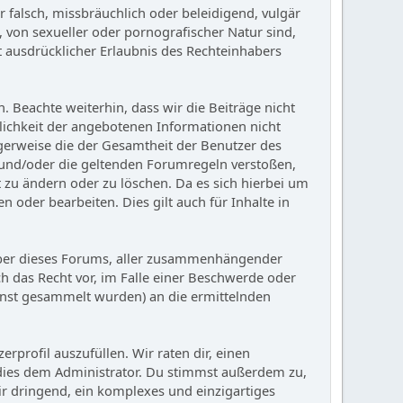
 falsch, missbräuchlich oder beleidigend, vulgär
, von sexueller oder pornografischer Natur sind,
t ausdrücklicher Erlaubnis des Rechteinhabers
 Beachte weiterhin, dass wir die Beiträge nicht
tzlichkeit der angebotenen Informationen nicht
igerweise die der Gesamtheit der Benutzer des
n und/oder die geltenden Forumregeln verstoßen,
t zu ändern oder zu löschen. Da es sich hierbei um
n oder bearbeiten. Dies gilt auch für Inhalte in
reiber dieses Forums, aller zusammenhängender
h das Recht vor, im Falle einer Beschwerde oder
ienst gesammelt wurden) an die ermittelnden
profil auszufüllen. Wir raten dir, einen
dies dem Administrator. Du stimmst außerdem zu,
 dringend, ein komplexes und einzigartiges