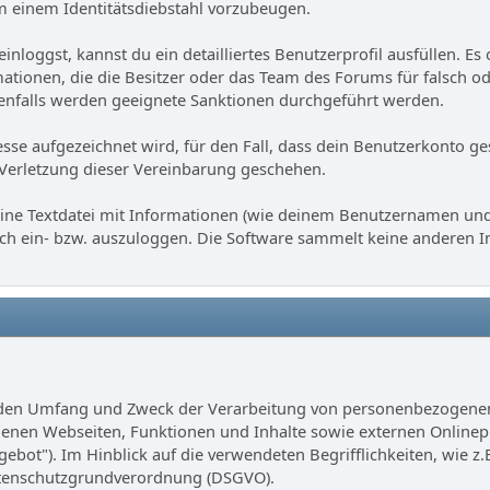
 einem Identitätsdiebstahl vorzubeugen.
inloggst, kannst du ein detailliertes Benutzerprofil ausfüllen. 
mationen, die die Besitzer oder das Team des Forums für falsch
nfalls werden geeignete Sanktionen durchgeführt werden.
esse aufgezeichnet wird, für den Fall, dass dein Benutzerkonto ge
 Verletzung dieser Vereinbarung geschehen.
eine Textdatei mit Informationen (wie deinem Benutzernamen un
 dich ein- bzw. auszuloggen. Die Software sammelt keine anderen
t, den Umfang und Zweck der Verarbeitung von personenbezogenen
nen Webseiten, Funktionen und Inhalte sowie externen Onlinepräs
bot"). Im Hinblick auf die verwendeten Begrifflichkeiten, wie z.B
 Datenschutzgrundverordnung (DSGVO).