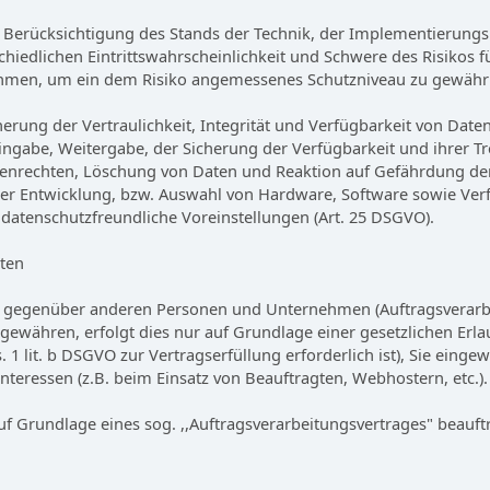
 Berücksichtigung des Stands der Technik, der Implementierung
iedlichen Eintrittswahrscheinlichkeit und Schwere des Risikos fü
hmen, um ein dem Risiko angemessenes Schutzniveau zu gewährl
ung der Vertraulichkeit, Integrität und Verfügbarkeit von Date
r Eingabe, Weitergabe, der Sicherung der Verfügbarkeit und ihrer
enrechten, Löschung von Daten und Reaktion auf Gefährdung der
er Entwicklung, bzw. Auswahl von Hardware, Software sowie Ver
datenschutzfreundliche Voreinstellungen (Art. 25 DSGVO).
tten
gegenüber anderen Personen und Unternehmen (Auftragsverarbeit
 gewähren, erfolgt dies nur auf Grundlage einer gesetzlichen Erl
. 1 lit. b DSGVO zur Vertragserfüllung erforderlich ist), Sie eingew
nteressen (z.B. beim Einsatz von Beauftragten, Webhostern, etc.).
uf Grundlage eines sog. ,,Auftragsverarbeitungsvertrages" beauft