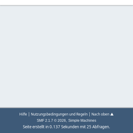
|
|
Hilfe
Nutzungsbedingungen und Regeln
Nach oben ▲
,
SMF 2.1.7 © 2026
Simple Machines
Seite erstellt in 0.137 Sekunden mit 25 Abfragen.