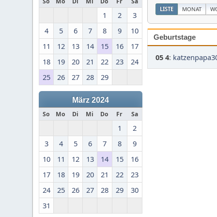
So
Mo
Di
Mi
Do
Fr
Sa
LISTE
MONAT
W
1
2
3
4
5
6
7
8
9
10
Geburtstage
11
12
13
14
15
16
17
05 4
:
katzenpapa30
18
19
20
21
22
23
24
25
26
27
28
29
März 2024
So
Mo
Di
Mi
Do
Fr
Sa
1
2
3
4
5
6
7
8
9
10
11
12
13
14
15
16
17
18
19
20
21
22
23
24
25
26
27
28
29
30
31