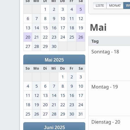
So
Mo
Di
Mi
Do
Fr
Sa
LISTE
MONAT
W
1
2
3
4
5
6
7
8
9
10
11
12
Mai
13
14
15
16
17
18
19
20
21
22
23
24
25
26
Tag
27
28
29
30
Sonntag - 18
Mai 2025
So
Mo
Di
Mi
Do
Fr
Sa
1
2
3
4
5
6
7
8
9
10
Montag - 19
11
12
13
14
15
16
17
18
19
20
21
22
23
24
25
26
27
28
29
30
31
Dienstag - 20
Juni 2025