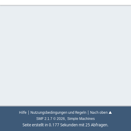
|
|
Hilfe
Nutzungsbedingungen und Regeln
Nach oben ▲
,
SMF 2.1.7 © 2026
Simple Machines
Seite erstellt in 0.177 Sekunden mit 25 Abfragen.