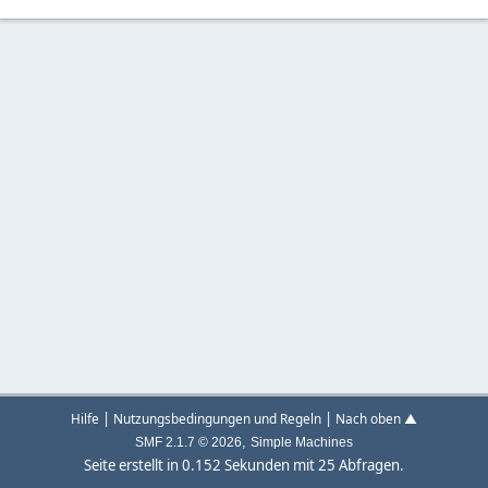
|
|
Hilfe
Nutzungsbedingungen und Regeln
Nach oben ▲
,
SMF 2.1.7 © 2026
Simple Machines
Seite erstellt in 0.152 Sekunden mit 25 Abfragen.