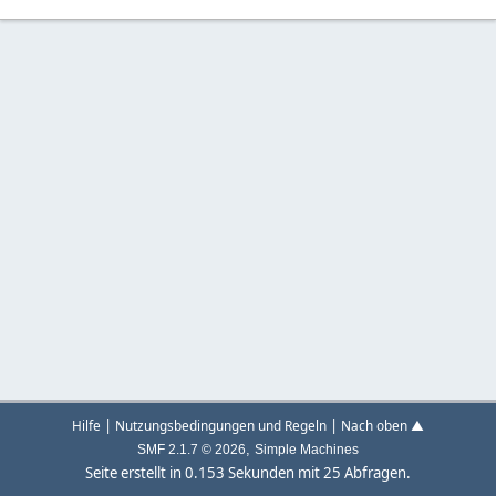
|
|
Hilfe
Nutzungsbedingungen und Regeln
Nach oben ▲
,
SMF 2.1.7 © 2026
Simple Machines
Seite erstellt in 0.153 Sekunden mit 25 Abfragen.