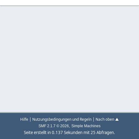
|
|
Hilfe
Nutzungsbedingungen und Regeln
Nach oben ▲
,
SMF 2.1.7 © 2026
Simple Machines
Seite erstellt in 0.137 Sekunden mit 25 Abfragen.