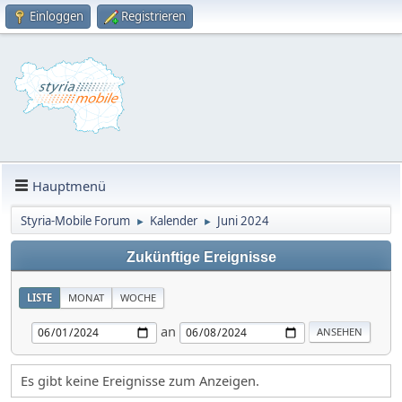
Einloggen
Registrieren
Hauptmenü
Styria-Mobile Forum
Kalender
Juni 2024
►
►
Zukünftige Ereignisse
LISTE
MONAT
WOCHE
an
Es gibt keine Ereignisse zum Anzeigen.