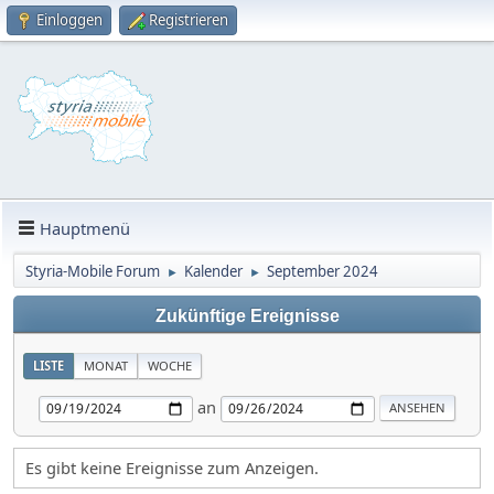
Einloggen
Registrieren
Hauptmenü
Styria-Mobile Forum
Kalender
September 2024
►
►
Zukünftige Ereignisse
LISTE
MONAT
WOCHE
an
Es gibt keine Ereignisse zum Anzeigen.