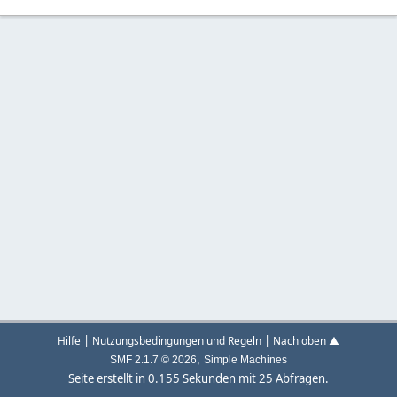
|
|
Hilfe
Nutzungsbedingungen und Regeln
Nach oben ▲
,
SMF 2.1.7 © 2026
Simple Machines
Seite erstellt in 0.155 Sekunden mit 25 Abfragen.